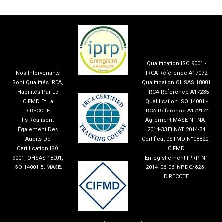
Qualification ISO 9001 -
Nos Intervenants
IRCA Référence A17072
Sont Qualifiés IRCA,
Qualification OHSAS 18001
Habilités Par Le
- IRCA Référence A17235
CIFMD Et La
Qualification ISO 14001 -
DIRECCTE.
IRCA Référence A172174
Ils Réalisent
Agrément MASE N° NAT
Également Des
2014-33 Et NAT 2014-34
Audits De
Certificat CSTMD N°08820 -
Certification ISO
CIFMD
9001, OHSAS 18001,
Enregistrement IPRP N°
ISO 14001 Et MASE.
2014_06_06_NPDC/823 -
DIRECCTE